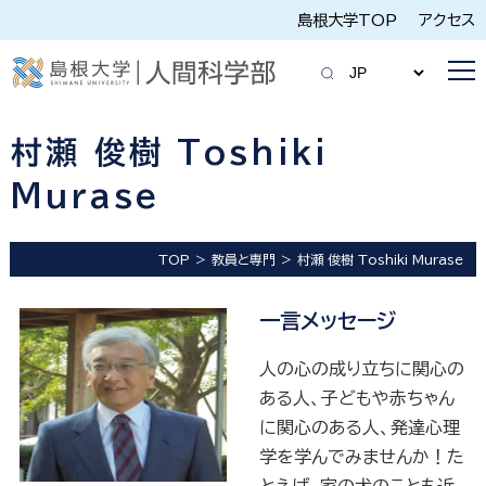
島根大学TOP
アクセス
村瀬 俊樹 Toshiki
Murase
TOP
教員と専門
村瀬 俊樹 Toshiki Murase
一言メッセージ
人の心の成り立ちに関心の
ある人、子どもや赤ちゃん
に関心のある人、発達心理
学を学んでみませんか！た