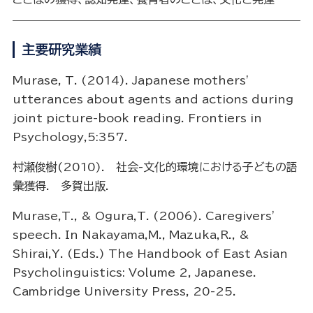
主要研究業績
Murase, T. (2014). Japanese mothers’
utterances about agents and actions during
joint picture-book reading. Frontiers in
Psychology,5:357.
村瀬俊樹(2010). 社会-文化的環境における子どもの語
彙獲得. 多賀出版.
Murase,T., & Ogura,T. (2006). Caregivers'
speech. In Nakayama,M., Mazuka,R., &
Shirai,Y. (Eds.) The Handbook of East Asian
Psycholinguistics: Volume 2, Japanese.
Cambridge University Press, 20-25.