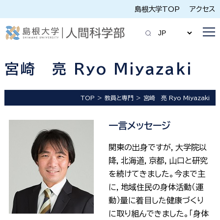
島根大学TOP
アクセス
宮崎 亮 Ryo Miyazaki
TOP
教員と専門
宮崎 亮 Ryo Miyazaki
一言メッセージ
関東の出身ですが，
大学院以
降，北海道，京都，山口と研究
を続けてきました。今まで主
に，地域住民の身体活動（運
動）量に着目した
健康づくり
に取り組んできました。「身体