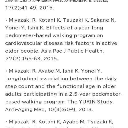
ム期間における中高齢者男女の歩数推移．健康支援，
17(2):41-49, 2015
．
•
Miyazaki R, Kotani K, Tsuzaki K, Sakane N,
Yonei Y, Ishii K. Effects of a year-long
pedometer-based walking program on
cardiovascular disease risk factors in active
older people. Asia Pac J Public Health,
27(2):155-63, 2015.
•
Miyazaki R, Ayabe M, Ishii K, Yonei Y.
Longitudinal association between the daily
step count and the functional age in older
adults participating in a 2.5-year pedometer-
based walking program: The YURIN Study.
Anti-Aging Med, 10(4):60-9, 2013.
•
Miyazaki R, Kotani K, Ayabe M, Tsuzaki K,