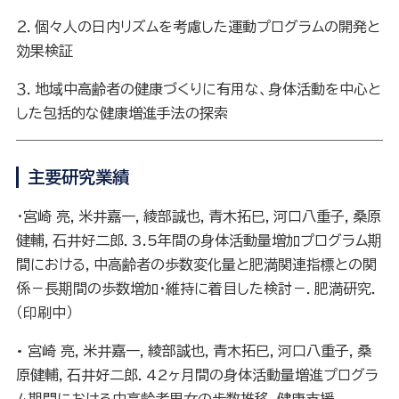
２．個々人の日内リズムを考慮した運動プログラムの開発と
効果検証
３．地域中高齢者の健康づくりに有用な、身体活動を中心と
した包括的な健康増進手法の探索
主要研究業績
・宮崎 亮，米井嘉一，綾部誠也，青木拓巳，河口八重子，桑原
健輔，石井好二郎．
3.5
年間の身体活動量増加プログラム期
間における，中高齢者の歩数変化量と肥満関連指標との関
係－長期間の歩数増加・維持に着目した検討－．肥満研究．
（印刷中）
•
宮崎 亮，米井嘉一，綾部誠也，青木拓巳，河口八重子，桑
原健輔，石井好二郎．
42
ヶ月間の身体活動量増進プログラ