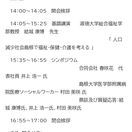
14：00～14：05 開会挨拶
14：05～15：25 基調講演 淑徳大学総合福祉学
部教授 結城 康博 先生
「 人口
減少社会島根で福祉・保健・介護を考える 」
15：35～16：55 シンポジウム
合同会社 春咲花 代
表社員 井上 浩一 氏
島根大学医学部附属病
院医療ソーシャルワーカー 村田 美咲 氏
鼎談及び質疑応答：結
城 康博氏、井上 浩一氏、村田 美咲氏
16：55～17：00 閉会挨拶