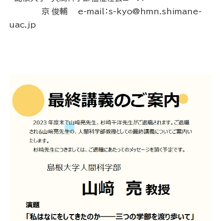
京 俊輔 e-mail：s-kyo@hmn.shimane-
uac.jp