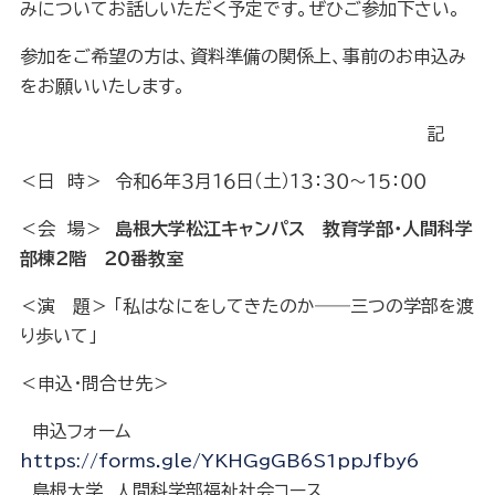
みについてお話しいただく予定です。ぜひご参加下さい。
参加をご希望の方は、資料準備の関係上、事前のお申込み
をお願いいたします。
記
＜日 時＞ 令和６年３月１６日（土）１３：３０～１５：００
＜会 場＞
島根大学松江キャンパス 教育学部・人間科学
部棟２階 ２０番
教室
＜演 題＞ 「私はなにをしてきたのか――三つの学部を渡
り歩いて」
＜申込・問合せ先＞
申込フォーム
https://forms.gle/YKHGgGB6S1ppJfby6
島根大学 ⼈間科学部福祉社会コース