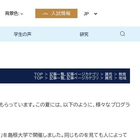
背景色:
入試情報
学生の声
研究
TOP
記事一覧，記事ページカテゴリ
属性
教育
TOP
記事一覧，記事ページカテゴリ
属性
地域
もらっています。この夏には、以下のように、様々なプログラ
」を島根大学で開催しました。同じものを見ても人によって